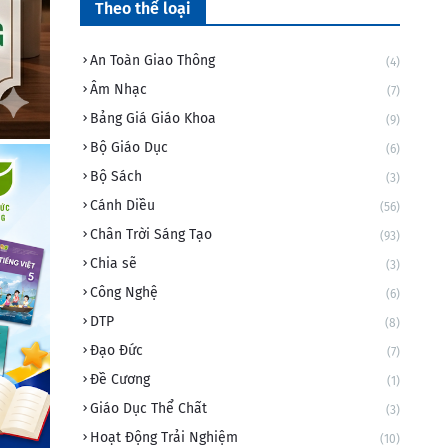
Theo thể loại
An Toàn Giao Thông
(4)
Âm Nhạc
(7)
Bảng Giá Giáo Khoa
(9)
Bộ Giáo Dục
(6)
Bộ Sách
(3)
Cánh Diều
(56)
Chân Trời Sáng Tạo
(93)
Chia sẽ
(3)
Công Nghệ
(6)
DTP
(8)
Đạo Đức
(7)
Đề Cương
(1)
Giáo Dục Thể Chất
(3)
Hoạt Động Trải Nghiệm
(10)