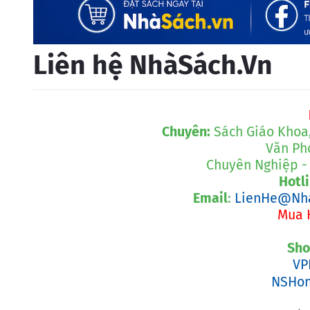
Liên hệ NhàSách.Vn
Chuyên:
Sách Giáo Khoa
Văn Ph
Chuyên Nghiệp - 
Hotl
Email
:
LienHe@Nhà
Mua 
Sho
VP
NSHon