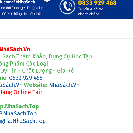
NhàSách.Vn
, Sách Tham Khảo, Dụng Cụ Học Tập
òng Phẩm Các Loại
Uy Tín - Chất Lượng - Giá Rẻ
ine
:
0
833 929 468
Sách.Vn
Website
:
NhàSách.Vn
Hàng Online Tại:
p.NhaSach.Top
P.NhaSach.Top
gHa.NhaSach.Top