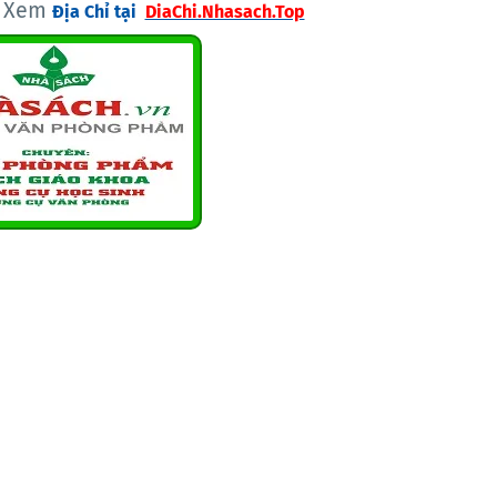
p Xem
Địa Chỉ
tại
DiaChi.nhasach.top