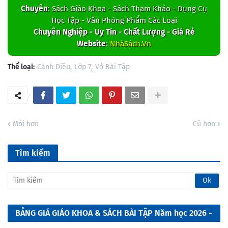
Chuyên
: Sách Giáo Khoa - Sách Tham Khảo - Dụng Cụ
Học Tập - Văn Phòng Phẩm Các Loại
Chuyên Nghiệp - Uy Tín - Chất Lượng - Giá Rẻ
Website
:
NhàSách.Vn
Thể loại:
Cánh Diều
Lớp 7
Vở Bài Tập
Mới hơn
Cũ hơn
Tìm kiếm
BẢNG GIÁ GIÁO KHOA & SÁCH BÀI TẬP Năm học 2026 -