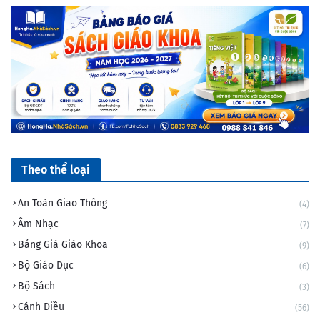
2027
Theo thể loại
An Toàn Giao Thông
(4)
Âm Nhạc
(7)
Bảng Giá Giáo Khoa
(9)
Bộ Giáo Dục
(6)
Bộ Sách
(3)
Cánh Diều
(56)